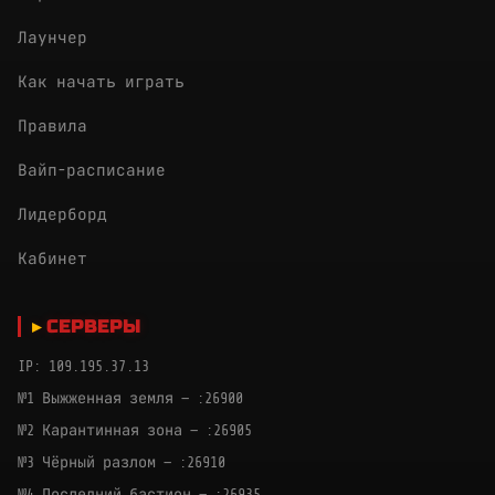
Лаунчер
Как начать играть
Правила
Вайп-расписание
Лидерборд
Кабинет
СЕРВЕРЫ
IP: 109.195.37.13
№1 Выжженная земля — :26900
№2 Карантинная зона — :26905
№3 Чёрный разлом — :26910
№4 Последний бастион — :26935