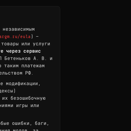
 независимым
argm.ru/eula
) —
 товары или услуги
те через сервис
П Бетеньков А. В. и
о таким платежам
ельством РФ.
е модификации,
дексы)
 их безошибочную
ниями игры или
бые ошибки, баги,
ания модов, за