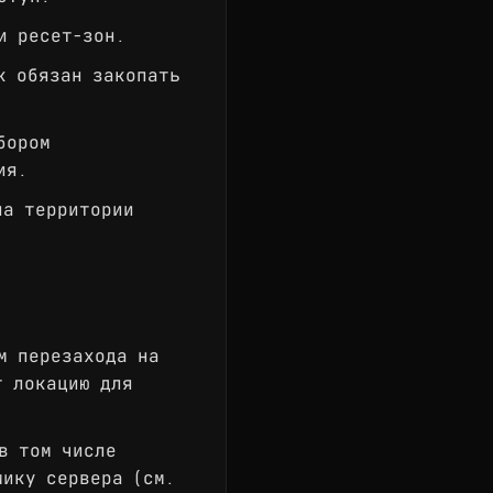
и ресет-зон.
к обязан закопать
бором
ия.
на территории
м перезахода на
т локацию для
в том числе
мику сервера (см.