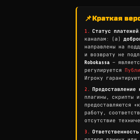
📌
Краткая вер
1.
Статус платежей
каналам: (а)
добро
направлены на подд
и возврату не под
Robokassa
— являетс
регулируется
Публ
Игроку гарантируют
2.
Предоставление 
плагины, скрипты и
предоставляются «к
работу, соответств
отсутствие технич
3.
Ответственность
потерю данных или 