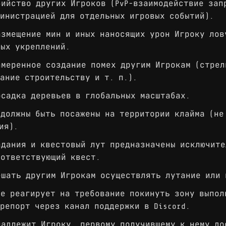
ийство других Игроков (PvP-взаимодействие зап
инистрацией для отдельных игровых событий).
змещение мин и иных наносящих урон Игроку лов
ных укреплений.
меренное создание помех другим Игрокам (стрел
ание строительству и т. п.).
садка деревьев в глобальных масштабах.
должны быть посажены на территории клайма (не
ия).
дания и квестовый лут предназначены исключите
оответствующий квест.
шать другим Игрокам осуществлять лутание или 
е реагирует на требование покинуть зону выпол
репорт через канал поддержки в Discord.
адлежит Игроку, первому получившему к нему до