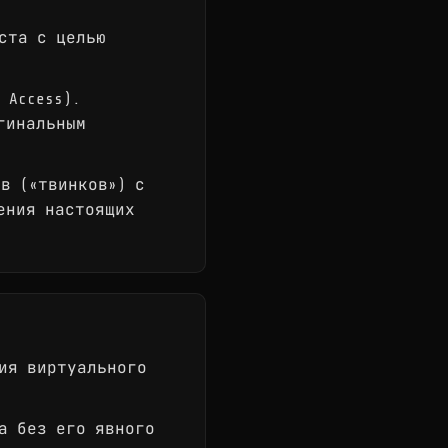
ста с целью
 Access).
гинальным
в («твинков») с
ения настоящих
ия виртуального
а без его явного