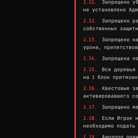
2.11.
Запрещено уб
не установлено Адм
2.12.
Запрещено ра
собственных защит
2.13.
Запрещено на
урона, препятствов
2.14.
Запрещена по
2.15.
Все деревья 
на 1 блок притязан
2.16.
Квестовые за
активировавшего с
2.17.
Запрещено ме
2.18.
Если Игрок н
необходимо подать 
2.19.
Аирдроп прин