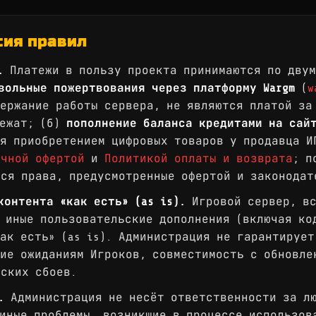
сия правил
.
Платежи в пользу проекта принимаются по двум
вольные пожертвования через платформу Wargm
(
w
ержание работы сервера, не являются платой за
лежат; (б)
пополнение баланса кредитами на сай
я приобретением цифровых товаров у продавца И
ичной офертой
и
Политикой оплаты и возврата
; п
ся права, предусмотренные офертой и законодат
контента «как есть» (as is).
Игровой сервер, вс
 иные пользовательские дополнения (включая ко
ак есть» (as is). Администрация не гарантирует
ие ожиданиям Игроков, совместимость с обновле
еских сбоев.
.
Администрация не несёт ответственности за лю
иные проблемы, возникшие в процессе использов