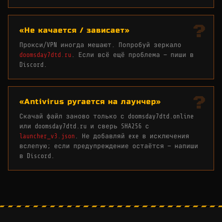
«Не качается / зависает»
Прокси/VPN иногда мешают. Попробуй зеркало
doomsday7dtd.ru
. Если всё ещё проблема — пиши в
Discord.
«Antivirus ругается на лаунчер»
Скачай файл заново только с doomsday7dtd.online
или doomsday7dtd.ru и сверь SHA256 с
launcher_v3.json
. Не добавляй exe в исключения
вслепую; если предупреждение остаётся — напиши
в Discord.