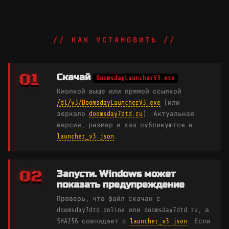
// КАК УСТАНОВИТЬ //
01
Скачай
DoomsdayLauncherV3.exe
Кнопкой выше или прямой ссылкой
/dl/v3/DoomsdayLauncherV3.exe
(или
зеркало
doomsday7dtd.ru
). Актуальная
версия, размер и хэш публикуются в
launcher_v3.json
.
02
Запусти. Windows может
показать предупреждение
Проверь, что файл скачан с
doomsday7dtd.online или doomsday7dtd.ru, а
SHA256 совпадает с
launcher_v3.json
. Если